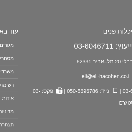
כלות פנים
עוד בא
03-60467
מגורים
מסחרי
יב 62331
משרדי
e
רשימת 
נייד: 050-5696786 |
פקס: 03-
אודות 
טגרם
מדיניו
הצהרת 