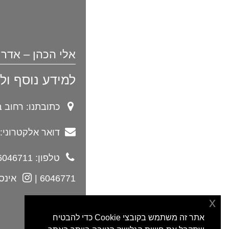
אלי הכהן – אדרי
למידע נוסף ולייעוץ: 11
כתובתנו: רחוב בבלי 20 תל–אב
דואר אלקטרוני: li@eli-hacohen.co.il
טלפון: 03-6046711 |
6046771 |
אינס
x
אתר זה משתמש בקובצי Cookie כדי להבטיח